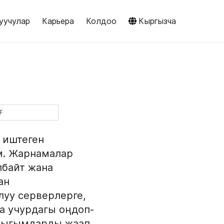
уучулар
Карьера
Колдоо
Кыргызча
F
н иштеген
. Жарнамалар
лбайт жана
ан
уу серверлерге,
а учурдагы оңдоп-
 чыгымдарды жаап,