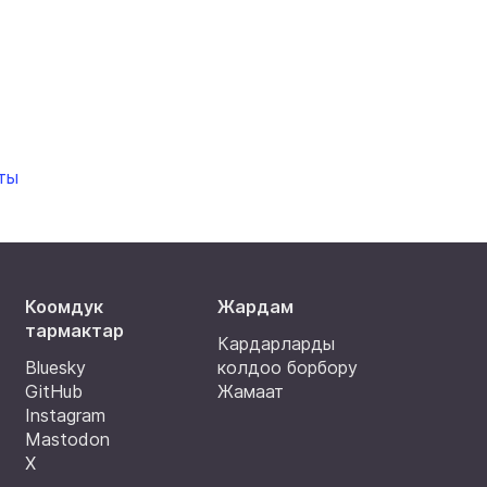
ты
Коомдук
Жардам
тармактар
Кардарларды
Bluesky
колдоо борбору
GitHub
Жамаат
Instagram
Mastodon
X