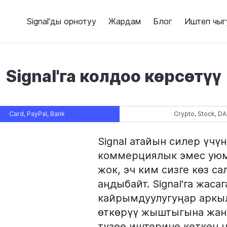
Signal'ды орнотуу
Жардам
Блог
Иштеп чыг
Signal'га колдоо көрсөтүү
Card, PayPal, Bank
Crypto, Stock, DA
Signal атайын силер үчү
коммерциялык эмес уюм
жок, эч ким сизге көз са
аңдыбайт. Signal'га жасаг
кайрымдуулугуңар аркыл
өткөрүү жыштыгына жан
түзөө иштерине кеткен