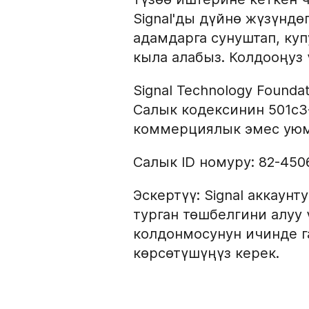
Signal'ды дүйнө жүзүндө
адамдарга сунуштап, ку
кыла алабыз. Колдооңуз 
Signal Technology Found
Салык кодексинин 501c
коммерциялык эмес уюм
Салык ID номуру: 82-450
Эскертүү: Signal аккаунт
турган төшбелгини алуу ү
колдонмосунун ичинде г
көрсөтүшүңүз керек.