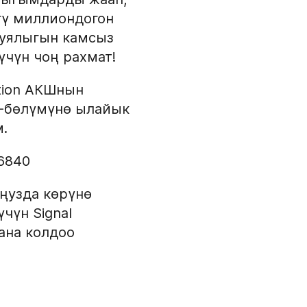
гү миллиондогон
пуялыгын камсыз
үчүн чоң рахмат!
ation АКШнын
3-бөлүмүнө ылайык
.
6840
уңузда көрүнө
чүн Signal
ана колдоо