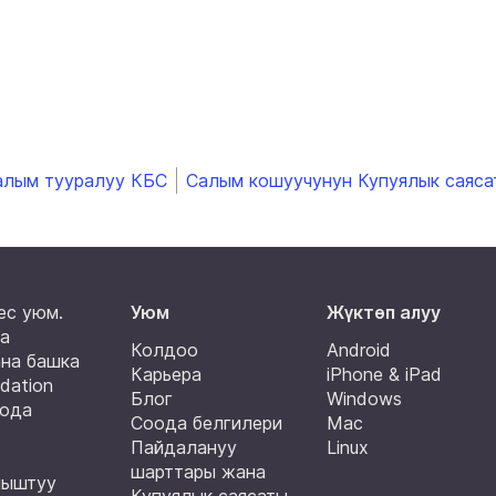
алым тууралуу КБС
Салым кошуучунун Купуялык саяса
ес уюм.
Уюм
Жүктөп алуу
да
Колдоо
Android
на башка
Карьера
iPhone & iPad
dation
Блог
Windows
оода
Соода белгилери
Mac
Пайдалануу
Linux
шарттары жана
ныштуу