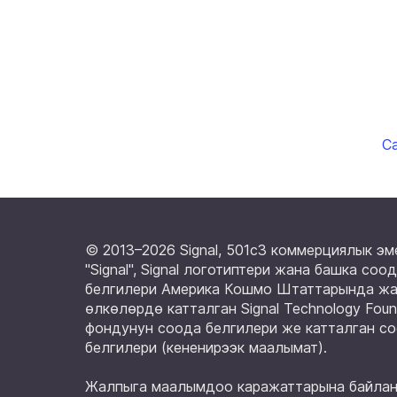
С
© 2013–2026 Signal, 501c3 коммерциялык эм
"Signal", Signal логотиптери жана башка соо
белгилери Америка Кошмо Штаттарында жа
өлкөлөрдө катталган Signal Technology Foun
фондунун соода белгилери же катталган с
белгилери (
кененирээк маалымат
).
Жалпыга маалымдоо каражаттарына байла