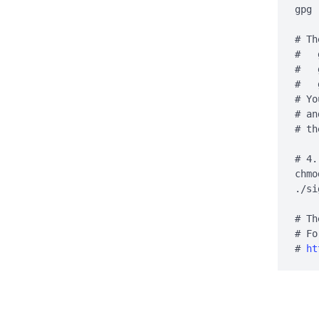
gpg 
# Th
#   
#   
#   
# Yo
# an
# th
# 4.
chmo
./si
# Th
# Fo
# 
ht