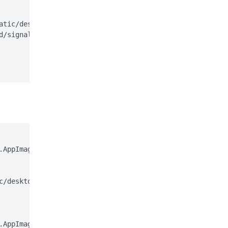
atic/desktop/apt/signal-desktop.sources;

d/signal-desktop.sources > /dev/null

AppImage

c/desktop/appimage.asc

AppImage.gpg
