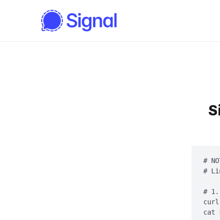
S
# NO
# Li
# 1.
curl
cat 