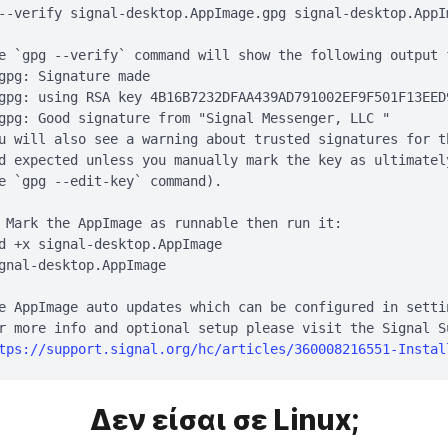
--verify signal-desktop.AppImage.gpg signal-desktop.AppIm
e `gpg --verify` command will show the following output 
gpg: Signature made 
gpg: using RSA key 4B16B7232DFAA439AD791002EF9F501F13EED9
gpg: Good signature from "Signal Messenger, LLC 
"

u will also see a warning about trusted signatures for t
d expected unless you manually mark the key as ultimatel
e `gpg --edit-key` command).

 Mark the AppImage as runnable then run it:

d +x signal-desktop.AppImage

gnal-desktop.AppImage

e AppImage auto updates which can be configured in settin
r more info and optional setup please visit the Signal Su
tps://support.signal.org/hc/articles/360008216551-Instal
Δεν είσαι σε Linux;