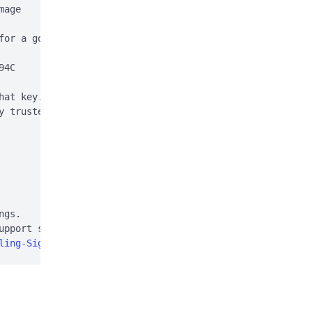
age

for a good signature:

4C

hat key. This is normal

y trusted (e.g. using

gs.

pport site:

ling-Signal