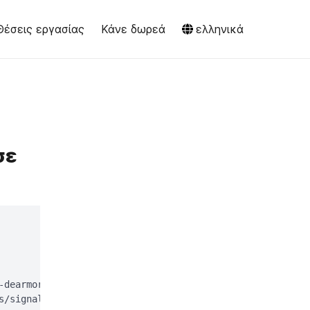
Θέσεις εργασίας
Κάνε δωρεά
ελληνικά
σε
-dearmor > signal-desktop-keyring.gpg;

s/signal-desktop-keyring.gpg > /dev/null
