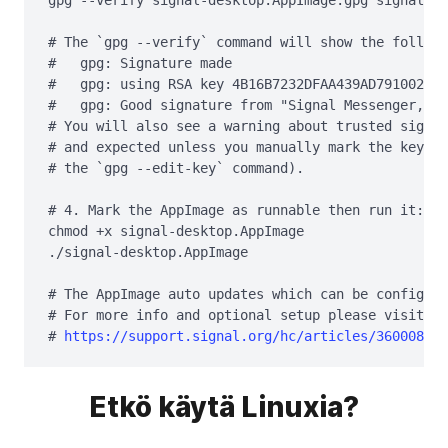
gpg --verify signal-desktop.AppImage.gpg signal-de
# The `gpg --verify` command will show the followi
#   gpg: Signature made 
#   gpg: using RSA key 4B16B7232DFAA439AD791002EF9
#   gpg: Good signature from "Signal Messenger, LL
# You will also see a warning about trusted signat
# and expected unless you manually mark the key as
# the `gpg --edit-key` command).

# 4. Mark the AppImage as runnable then run it:

chmod +x signal-desktop.AppImage

./signal-desktop.AppImage

# The AppImage auto updates which can be configure
# For more info and optional setup please visit th
# 
https://support.signal.org/hc/articles/360008216
Etkö käytä Linuxia?