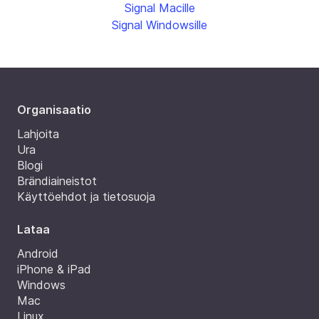
Signal Macille
Signal Windowsille
Organisaatio
Lahjoita
Ura
Blogi
Brändiaineistot
Käyttöehdot ja tietosuoja
Lataa
Android
iPhone & iPad
Windows
Mac
Linux