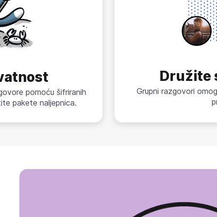
Družite
ivatnost
Grupni razgovori omogu
govore pomoću šifriranih
p
stite pakete naljepnica.