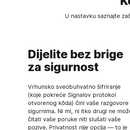
K
U nastavku saznajte zaš
Dijelite bez brige
za sigurnost
Vrhunsko sveobuhvatno šifriranje
(koje pokreće Signalov protokol
otvorenog kȏda) čini vaše razgovore
sigurnima. Ni mi, ni itko drugi ne mož
čitati vaše poruke niti slušati vaše
pozive. Privatnost nije opcija — to je