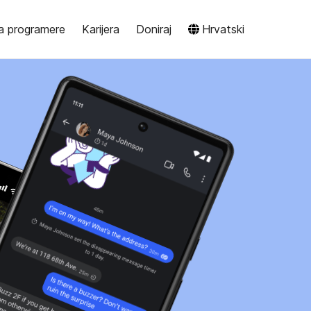
a programere
Karijera
Doniraj
Hrvatski