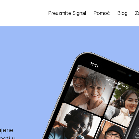
Preuzmite Signal
Pomoć
Blog
Z
mjene
osti u