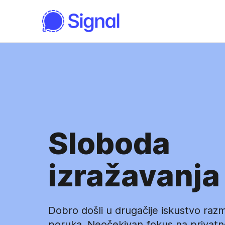
Sloboda
izražavanja
Dobro došli u drugačije iskustvo raz
poruka. Neočekivan fokus na privatn