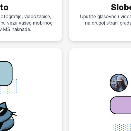
što
Slob
fotografije, videozapise,
Uputite glasovne i video
ovnu vezu vašeg mobilnog
na drugoj strani grad
i MMS naknade.