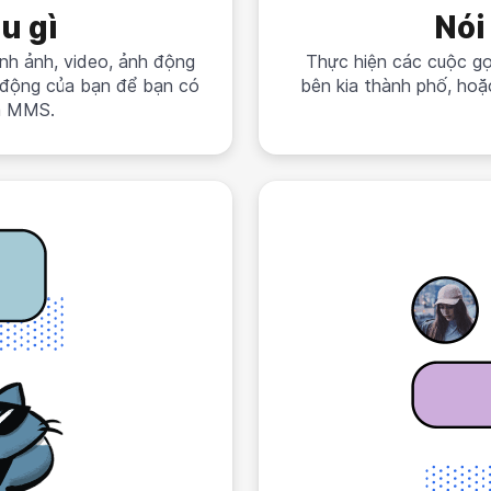
u gì
Nói
hình ảnh, video, ảnh động
Thực hiện các cuộc gọi
di động của bạn để bạn có
bên kia thành phố, hoặ
và MMS.