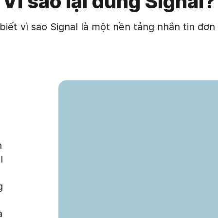
Vì sao lại dùng Signal?
biết vì sao Signal là một nền tảng nhắn tin đơ
n
l
g
à