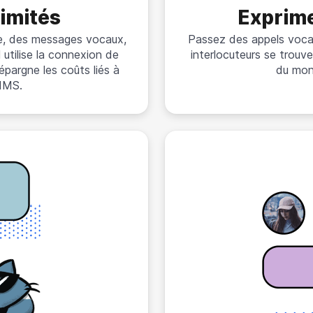
limités
Exprim
e, des messages vocaux,
Passez des appels vocau
 utilise la connexion de
interlocuteurs se trouven
pargne les coûts liés à
du mon
MMS.