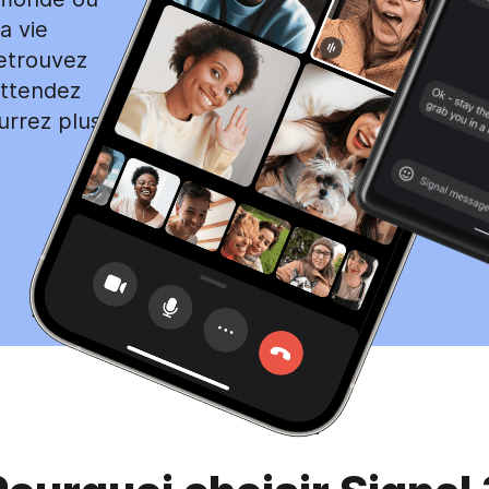
a vie
Retrouvez
attendez
urrez plus