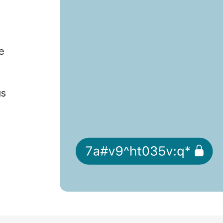
ie
us