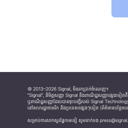
© 2013–2026 Signal, មិនរកប្រាក់ចំណេញ។
"Signal", និមិត្តសញ្ញា Signal និងពាណិជ្ជសញ្ញាផ្សេងទៀតគ
ឬពាណិជ្ជសញ្ញាដែលបានចុះបញ្ជីរបស់ Signal Technolo
នៅសហរដ្ឋអាមេរិក និងប្រទេសផ្សេងៗទៀត (
ព័ត៌មានបន្ថែមន
សម្រាប់ការសាកសួរផ្នែកមេឌៀ សូមទាក់ទង
press@signal