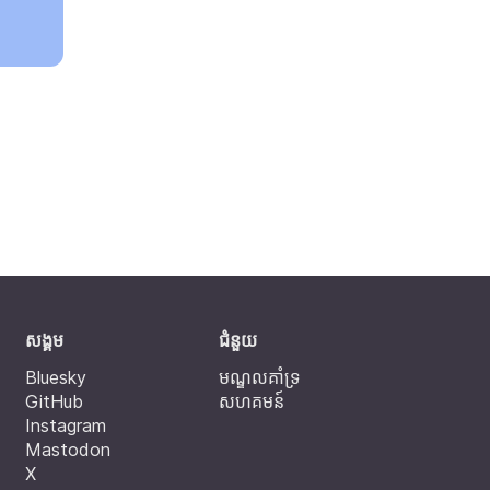
សង្គម
ជំនួយ
Bluesky
មណ្ឌលគាំទ្រ
GitHub
សហគមន៍
Instagram
Mastodon
X