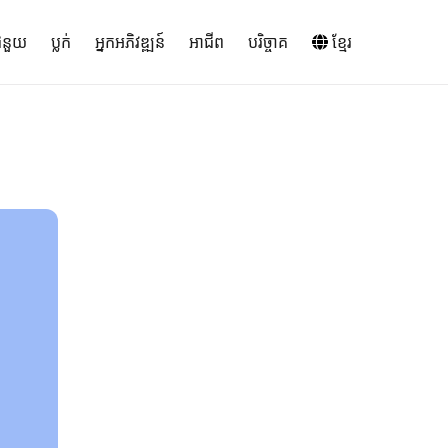
ំនួយ
ប្លក់
អ្នកអភិវឌ្ឍន៍
អាជីព
បរិច្ចាគ
ខ្មែរ