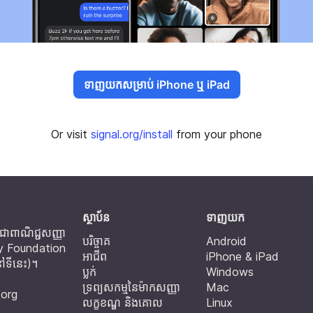
ទាញយកសម្រាប់ iPhone ឬ iPad
Or visit
signal.org/install
from your phone
ស្ថាប័ន
ទាញយក
ឺជាពាណិជ្ជសញ្ញា
បរិច្ចាគ
Android
gy Foundation
អាជីព
iPhone & iPad
ៅទីនេះ
)។
ប្លក់
Windows
ទ្រព្យសកម្មនៃម៉ាកសញ្ញា
Mac
.org
លក្ខខណ្ឌ និងគោល
Linux