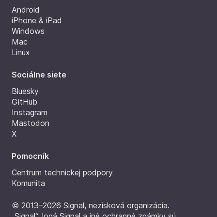
Android
iPhone & iPad
Windows
Mac
Linux
Sociálne siete
Bluesky
GitHub
Instagram
Mastodon
X
Pomocník
Centrum technickej podpory
Komunita
© 2013–2026 Signal, nezisková organizácia.
„Signal“, logá Signal a iné ochranné známky sú